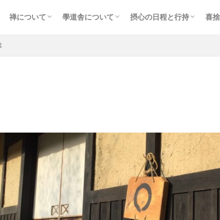
禅について
學道舎について
摂心の日程と行持
喜捨
像
禅の実践
坐禅の仕方
摂心について
摂心の実際
経典・祖録
朽木學道舎
大多喜學道舎
ディープ・エコロジーとは
生命地域主義について
施設の概要
摂心の日程
摂心の日課と諸注意
参禅要項・費用など
参禅の申込み（初回）
参禅の申し込み（2回目
「
は