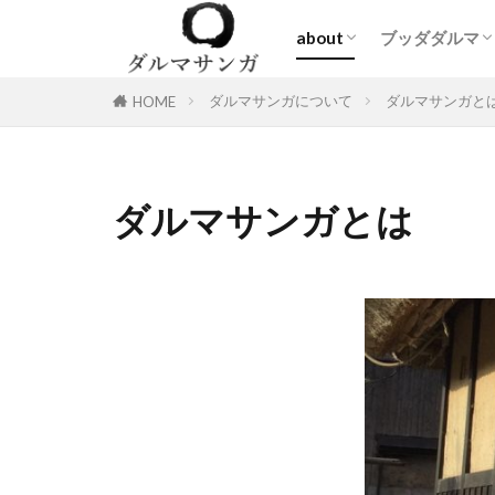
about
ブッダダルマ
ダルマサンガとは
質疑応答
師家の参玄記
問い合わせ
Blog
仏教の原像
大乗仏教の原
ダルマサンガについて
ダルマサンガと
HOME
ダルマサンガとは