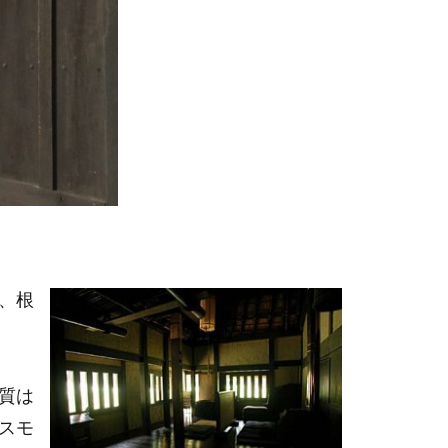
、根
質は
スモ