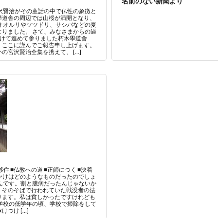
名前のない新聞より
沢賢治がその童話の中で仏性の象徴と
學道舎の周辺では山桜が満開となり、
オオルリやツツドリ、サシバなどの夏
りました。 さて、みなさまからの過
かけて進めて参りました朽木學道舎
、ここに謹んでご報告申し上げます。
宮沢賢治全集を携えて、 […]
住 ■仏教への道 ■正師につく ■決着
っかけはどのようなものだったのでしょ
んです。割と臆病だったんじゃないか
、そのそばで行われていた戦没者の法
ります。私は貧しかったですけれども
学校の低学年の頃、学校で掃除をして
つけ […]