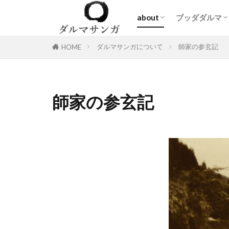
about
ブッダダルマ
ダルマサンガとは
質疑応答
師家の参玄記
問い合わせ
Blog
仏教の原像
大乗仏教の原
ダルマサンガについて
師家の参玄記
HOME
師家の参玄記