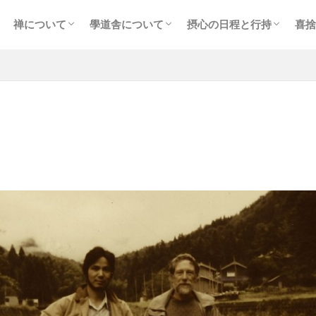
禅について
學道舎について
摂心の日程と行持
喜捨
像
禅の実践
坐禅の仕方
摂心について
摂心の実際
経典・祖録
朽木學道舎
大多喜學道舎
ディープ・エコロジーとは
生命地域主義について
施設の概要
摂心の日程
摂心の日課と諸注意
参禅要項・費用など
参禅の申込み（初回）
参禅の申し込み（2回目
「