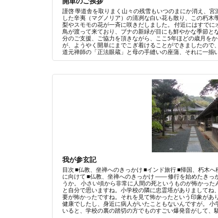
開単のご挨拶
謹啓 學道舎を取りまく山々の残雪もいつのまにか消え、宮
した辛夷（マグノリア）の清冽な白い花も散り、この朽木
梨やスモモの花が一斉に咲きだしました。 付近にはすでに
鳥が渡って来ており、ブナの新緑が目にも鮮やかな季節とな
分のご支援、ご協力を頂きながら、ここ5年ほどの歳月を
が、ようやく開単にまでこぎ着けることができましたので
道元禅師の「正法眼蔵」と母の手縫いの座蒲、それに一揃いの
我が参玄記
目次 ■仏教、坐禅へのきっかけ ■インド旅行 ■帰国、朽木へ移
に向けて ■仏教、坐禅へのきっかけ ―― 修行を始めたき
うか。 小さい頃から非常に人間の死というものが怖かった
と自分で思いますね。小学校の隣に忠霊塔がありましてね
要が怖かったですね。それを見て怖かったという印象があ
健康でしたし、身近に病人がいたこともないんですが。 小
いると、学校の裏の踏切の方でものすごい爆発音がして、駆け