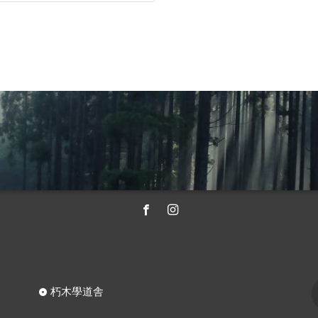
朽木學道舎