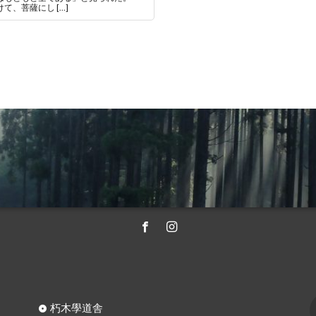
、菩薩にし […]
朽木學道舎