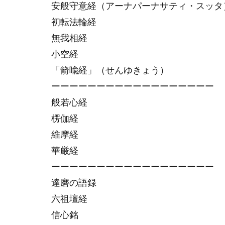
安般守意経（アーナパーナサティ・スッタ
初転法輪経
無我相経
小空経
「箭喩経」（せんゆきょう）
ーーーーーーーーーーーーーーーーーー
般若心経
楞伽経
維摩経
華厳経
ーーーーーーーーーーーーーーーーーー
達磨の語録
六祖壇経
信心銘