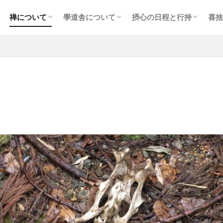
禅について
學道舎について
摂心の日程と行持
喜捨
像
禅の実践
坐禅の仕方
摂心について
摂心の実際
経典・祖録
朽木學道舎
大多喜學道舎
ディープ・エコロジーとは
生命地域主義について
施設の概要
摂心の日程
摂心の日課と諸注意
参禅要項・費用など
参禅の申込み（初回）
参禅の申し込み（2回目
「