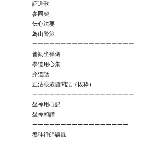
証道歌
参同契
伝心法要
為山警策
ーーーーーーーーーーーーーーーーーー
普勧坐禅儀
學道用心集
弁道話
正法眼蔵随聞記（抜粋）
ーーーーーーーーーーーーーーーーーー
坐禅用心記
坐禅和讃
ーーーーーーーーーーーーーーーーー
盤珪禅師語録