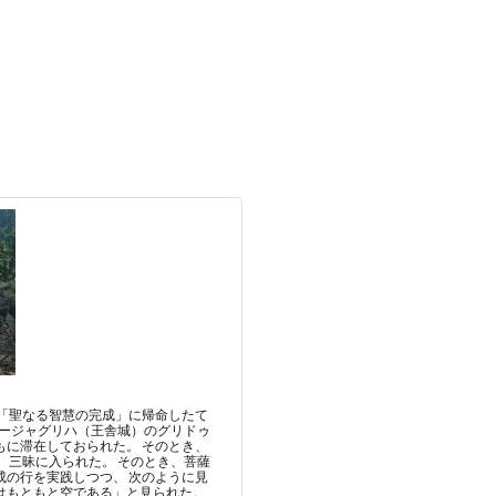
い「聖なる智慧の完成」に帰命したて
ラージャグリハ（王舎城）のグリドゥ
もに滞在しておられた。 そのとき、
 三昧に入られた。 そのとき、菩薩
成の行を実践しつつ、 次のように見
はもともと空である」と見られた。