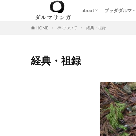
about
ブッダダルマ
ダルマサンガとは
質疑応答
師家の参玄記
問い合わせ
Blog
仏教の原像
大乗仏教の原
禅について
経典・祖録
HOME
経典・祖録