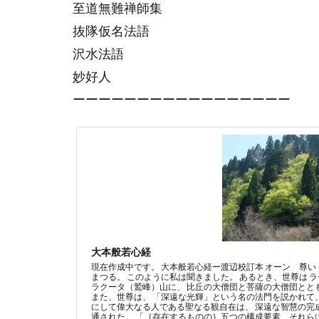
至道無難禅師集
抜隊仮名法語
沢水法語
妙好人
ーーーーーーーーーーーーーーーーー
大本般若心経
現在作成中です。 大本般若心経ー渡辺校訂本 オーン 尊
まつる。 このように私は聞きました。 あるとき、世尊は 
ラクータ（鷲峰）山に、 比丘の大僧団と菩薩の大僧団とと
また、世尊は、 「深遠な光輝」という名の法門を説かれて、
にして偉大なる人である聖なる観自在は、 深遠な智慧の完
通された。 「｛存在するものの｝五つの構成要素、それら