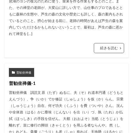
琶湖のヨシの復元のために使う、柴束を作る作業もするとのこと。ま
た、その禅堂の老師が、大変山に詳しい方で、山仕事のプロであるとと
もに森林の生態や、芦生の森の文化や歴史にも詳しく、森の案内もされ
ているとのこと。摂心が始まる前に、老師の時間があえば芦生の森を案
内していただけるかもしれないということで、最初は、芦生の森に惹か
れて禅堂を […]
続きを読む
普勧坐禅儀
普勧坐禅儀-1
普勧坐禅儀 訓読文 原（たず）ぬるに、夫（そ）れ道本円通（どうもと
えんづう）、争（いか）でか修証（しゅしょう）を仮（か）らん。 宗乗
（しゅうじょう）自在、何ぞ功夫（くふう）を費（ついや）さん。 況ん
や全体逈（はる）かに塵埃（じんない）を出（い）づ、孰（たれ）か払
拭（ほっしき）の手段を信ぜん。 大都（おおよそ）当処（とうじょ）を
離れず、豈に修行の脚頭（きゃくとう）を用ふる者ならんや。 然（し
か）れども、毫釐（ごうり）も差（しゃ）有れば、天地懸（はるか）に