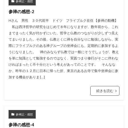
参禅記・感想
参禅の感想-2
Hさん 男性 ３０代前半 ドイツ フライブルク在住 【参禅の動機】
私は西洋哲学の研究をはじめて８年になりますが、数年前から、これ
までまったく気が付かずにいた、哲学と仏教のつながりが少しずつ見え
てまいりました。その後、仏教とくに禅を自分なりに勉強しながら、実
際にフライブルクのある禅グループの坐禅会にも、定期的に参加するよ
うになりました。 禅のみならず仏教では一般にそうでしょうが、教え
を単に知識として勉強するのではなく、実践つまり修行がそこに伴わな
ければまったく不十分だという考えがあってのことです。 そんなな
か、昨年の１２月に日本に帰った折、東京のあるお寺で集中坐禅会に参
加する機会がありま […]
続きを読む
参禅記・感想
参禅の感想-4