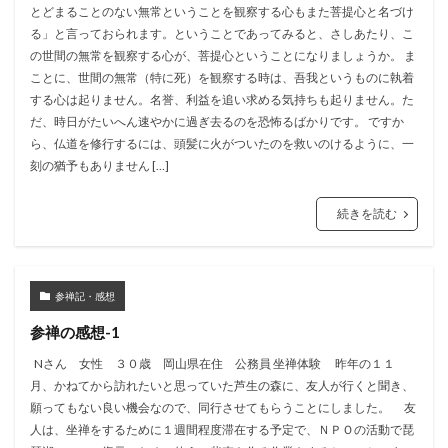
とどまることのない無常ということを観察する心もまた菩提心と名づけ
る」と言っておられます。ということであってみると、さしあたり、こ
の世間の無常を観察する心が、菩提心ということになりましょうか。 ま
ことに、世間の無常（特に死）を観察する時は、吾我というものに執着
する心は起りません。名誉、利益を追い求める気持ちも起りません。た
だ、時日がたいへん速やかに過ぎ去るのを恐怖るばかりです。 ですか
ら、仏道を修行するには、頭髪に火がついたのを救いのけるように、一
刻の猶予もありません […]
続きを読む
参禅記・感想
参禅の感想-1
Nさん 女性 ３０歳 岡山県在住 公務員 坐禅体験 昨年の１１
月、かねてから訪れたいと思っていた芦生の森に、友人が行くと聞き、
願ってもない良い機会なので、同行させてもらうことにしました。 友
人は、坐禅をするために１週間程度滞在する予定で、ＮＰＯの活動で琵