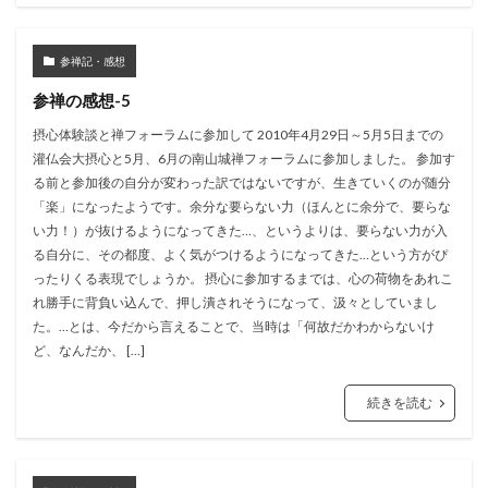
参禅記・感想
参禅の感想-5
摂心体験談と禅フォーラムに参加して 2010年4月29日～5月5日までの
灌仏会大摂心と5月、6月の南山城禅フォーラムに参加しました。 参加す
る前と参加後の自分が変わった訳ではないですが、生きていくのが随分
「楽」になったようです。余分な要らない力（ほんとに余分で、要らな
い力！）が抜けるようになってきた…、というよりは、要らない力が入
る自分に、その都度、よく気がつけるようになってきた…という方がぴ
ったりくる表現でしょうか。 摂心に参加するまでは、心の荷物をあれこ
れ勝手に背負い込んで、押し潰されそうになって、汲々としていまし
た。…とは、今だから言えることで、当時は「何故だかわからないけ
ど、なんだか、 […]
続きを読む