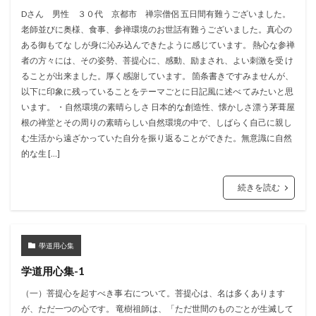
Dさん 男性 ３０代 京都市 禅宗僧侶 五日間有難うございました。
老師並びに奥様、食事、参禅環境のお世話有難うございました。真心の
ある御もてな しが身に沁み込んできたように感じています。 熱心な参禅
者の方々には、その姿勢、菩提心に、感動、励まされ、よい刺激を受 け
ることが出来ました。厚く感謝しています。 箇条書きですみませんが、
以下に印象に残っていることをテーマごとに日記風に述べ てみたいと思
います。 ・自然環境の素晴らしさ 日本的な創造性、懐かしさ漂う茅葺屋
根の禅堂とその周りの素晴らしい自然環境の中で、しばらく自己に親し
む生活から遠ざかっていた自分を振り返ることができた。無意識に自然
的な生 […]
続きを読む
學道用心集
学道用心集-1
（一）菩提心を起すべき事 右について。菩提心は、名は多くあります
が、ただ一つの心です。 竜樹祖師は、「ただ世間のものごとが生滅して