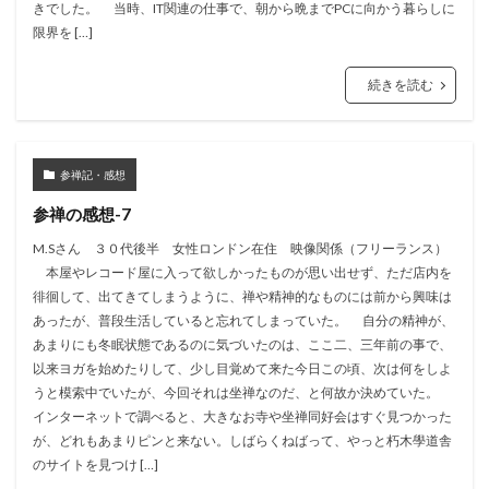
きでした。 当時、IT関連の仕事で、朝から晩までPCに向かう暮らしに
限界を […]
続きを読む
参禅記・感想
参禅の感想-7
M.Sさん ３０代後半 女性ロンドン在住 映像関係（フリーランス）
本屋やレコード屋に入って欲しかったものが思い出せず、ただ店内を
徘徊して、出てきてしまうように、禅や精神的なものには前から興味は
あったが、普段生活していると忘れてしまっていた。 自分の精神が、
あまりにも冬眠状態であるのに気づいたのは、ここ二、三年前の事で、
以来ヨガを始めたりして、少し目覚めて来た今日この頃、次は何をしよ
うと模索中でいたが、今回それは坐禅なのだ、と何故か決めていた。
インターネットで調べると、大きなお寺や坐禅同好会はすぐ見つかった
が、どれもあまりピンと来ない。しばらくねばって、やっと朽木學道舎
のサイトを見つけ […]