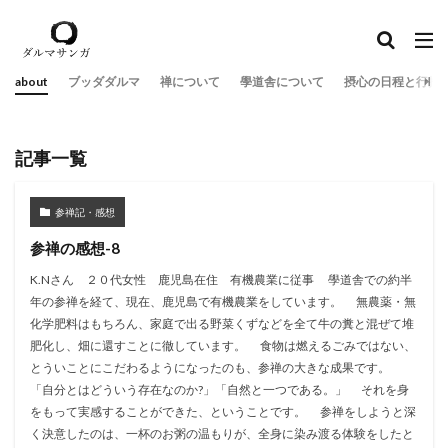
about
ブッダダルマ
禅について
學道舎について
摂心の日程と行持
記事一覧
参禅記・感想
参禅の感想-8
K.Nさん ２０代女性 鹿児島在住 有機農業に従事 學道舎での約半
年の参禅を経て、現在、鹿児島で有機農業をしています。 無農薬・無
化学肥料はもちろん、家庭で出る野菜くずなどを全て牛の糞と混ぜて堆
肥化し、畑に還すことに徹しています。 食物は燃えるごみではない、
とういことにこだわるようになったのも、参禅の大きな成果です。
「自分とはどういう存在なのか?」「自然と一つである。」 それを身
をもって実感することができた、ということです。 参禅をしようと深
く決意したのは、一杯のお粥の温もりが、全身に染み渡る体験をしたと