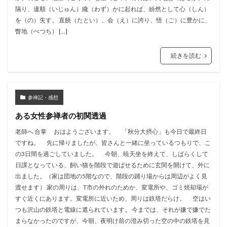
隔り、違順（いじゅん）纔（わず）かに起れば、紛然として心（しん）
を（の）失す。 直饒（たとい）、会（え）に誇り、悟（ご）に豊かに、
瞥地（べつち） […]
続きを読む
参禅記・感想
ある女性参禅者の初関透過
老師へ 合掌 おはようございます。 「秋分大摂心」も今日で最終日
ですね。 先に帰りましたが、皆さんと一緒に坐っているつもりで、こ
の3日間を過ごしていました。 今朝、暁天坐を終えて、しばらくして
日課となっている、飼い猫を階段で遊ばせるために玄関を開けて、外に
出ました。（家は団地の5階なので、階段の踊り場からは周辺がよく見
渡せます） 家の周りは、T市の外れのためか、変電所や、ゴミ焼却場が
すぐ近くにあります。変電所に近いため、周りは鉄塔だらけ。 空はい
つも沢山の鉄塔と電線に遮られています。 今までは、それが嫌で嫌でた
まらなかったのですが、今朝、夜明け前の澄み切った空の中の鉄塔を見