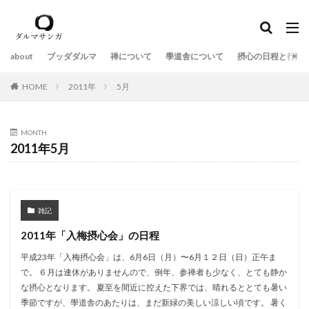
about
ブッダダルマ
禅について
學道舎について
摂心の日程と行持
HOME
2011年
5月
MONTH
2011年5月
雑記
2011年「入梅摂心会」の日程
平成23年「入梅摂心会」は、6月6日（月）〜6月１２日（日）正午ま
で。 ６月は連休がありませんので、例年、参禅者も少なく、とても静か
な摂心となります。 夏至を間近に控えた下界では、晴れるととても暑い
季節ですが、學道舎のあたりは、まだ新緑の美しい涼しい頃です。 暑く