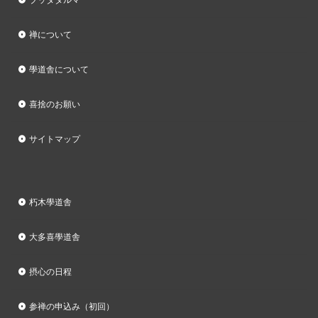
禅について
學道舎について
喜捨のお願い
サイトマップ
朽木學道舎
大多喜學道舎
摂心の日程
参禅の申込み（初回）