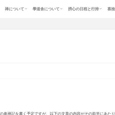
禅について
學道舎について
摂心の日程と行持
喜捨
像
禅の実践
坐禅の仕方
摂心について
摂心の実際
経典・祖録
朽木學道舎
大多喜學道舎
ディープ・エコロジーとは
生命地域主義について
施設の概要
摂心の日程
摂心の日課と諸注意
参禅要項・費用など
参禅の申込み（初回）
参禅の申し込み（2回目
「
の参禅記を書く予定ですが、以下の文章の内容がその前半にあたり