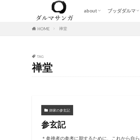
about
ブッダダルマ
ダルマサンガとは
質疑応答
師家の参玄記
問い合わせ
Blog
仏教の原像
大乗仏教の原
禅堂
HOME
TAG
禅堂
師家の参玄記
参玄記
＊参禅者の参考に期するために、これから自ら