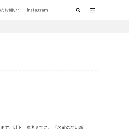
のお願い
Instagram
以上）
ダルマサンガ基金」について
ます。以下、参考までに。 「名前のない新