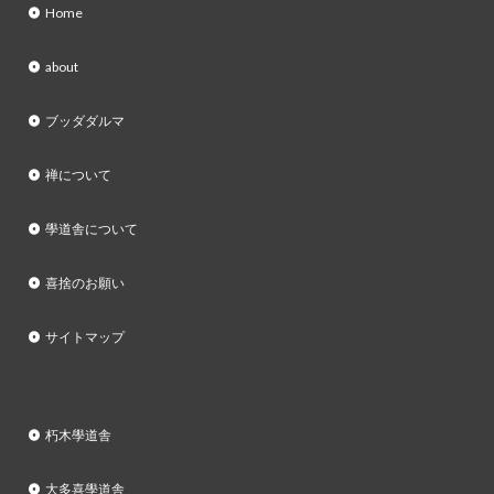
Home
about
ブッダダルマ
禅について
學道舎について
喜捨のお願い
サイトマップ
朽木學道舎
大多喜學道舎