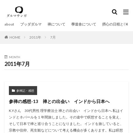
about
ブッダダルマ
禅について
學道舎について
摂心の日程と行持
HOME
2011年
7月
MONTH
2011年7月
参禅記・感想
参禅の感想-13 禅との出会い インドから日本へ
K.Yさん 30代男性 理学療法士 禅との出会い インドから日本へ 私はイ
ンドとネパールを１年間旅しました。その途中で瞑想することを覚え、
そして日本で禅と巡り合うことになりました。 インドを旅していると、
宗教や信仰、死生観などについて考える機会が多くあります。私は瞑想